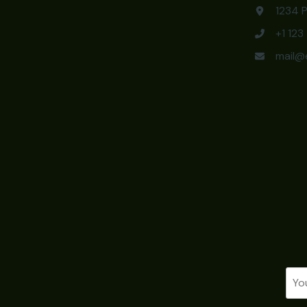
1234 P
+1 12
mail@