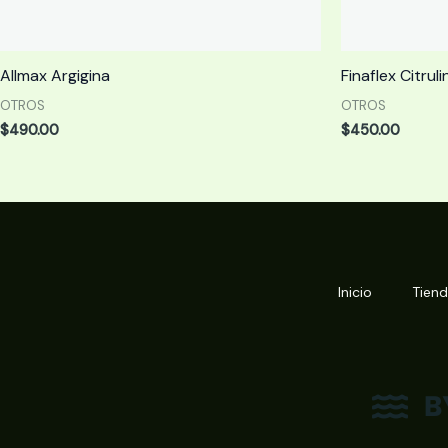
Allmax Argigina
Finaflex Citruli
OTROS
OTROS
$
490.00
$
450.00
Inicio
Tien