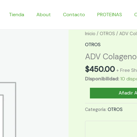
Tienda
About
Contacto
PROTEINAS
Inicio
/
OTROS
/ ADV Col
OTROS
ADV Colageno 
$
450.00
+ Free Sh
Disponibilidad:
10 disp
ADV
Añadir A
Colageno
30
Categoría:
OTROS
serv.
cantidad