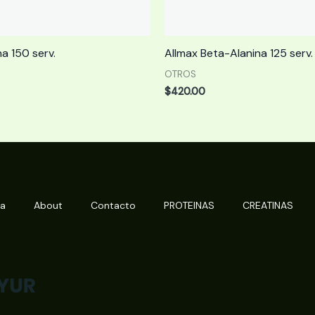
na 150 serv.
Allmax Beta-Alanina 125 serv.
OTROS
$
420.00
da
About
Contacto
PROTEINAS
CREATINAS