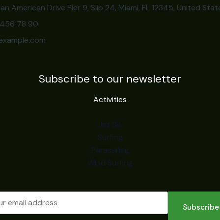
an American Drive Pier 9, Slip 24, Miami, FL 12345, United Stat
3 456 78 90
example.com
Subscribe to our newsletter
Activities
Jet Ski
Surfing
Parasailing
Wind Surfing
Subscribe