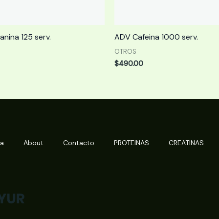
anina 125 serv.
ADV Cafeina 1000 serv.
OTROS
$
490.00
da
About
Contacto
PROTEINAS
CREATINAS