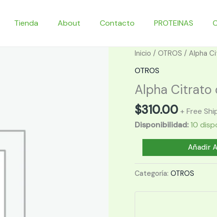
Tienda
About
Contacto
PROTEINAS
Inicio
/
OTROS
/ Alpha Ci
OTROS
Alpha Citrato 
$
310.00
+ Free Shi
Disponibilidad:
10 disp
Alpha
Añadir A
Citrato
de
Categoría:
OTROS
Potasio
60
caps.