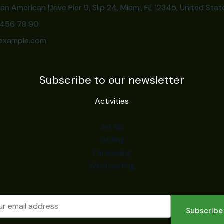
an American Drive Pier 9, Slip 24, Miami, FL 12345, United Stat
3 456 78 90
example.com
Subscribe to our newsletter
Activities
Jet Ski
Surfing
Parasailing
Wind Surfing
Subscribe