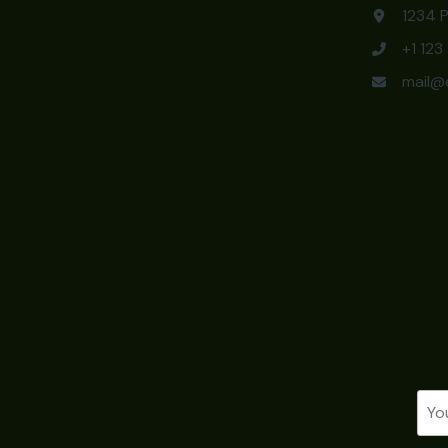
1234 P
+1 12
mail@