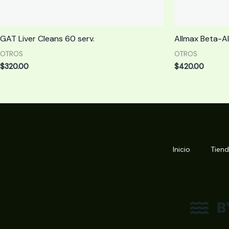
GAT Liver Cleans 60 serv.
Allmax Beta-Al
OTROS
OTROS
$
320.00
$
420.00
Inicio
Tien