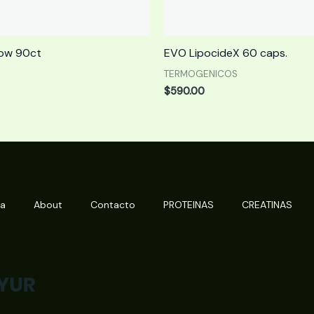
dow 90ct
EVO LipocideX 60 caps.
TERMOGENICOS
$
590.00
da
About
Contacto
PROTEINAS
CREATINAS