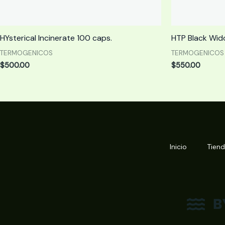
HYsterical Incinerate 100 caps.
HTP Black Wi
TERMOGENICOS
TERMOGENICOS
$
500.00
$
550.00
Inicio
Tien