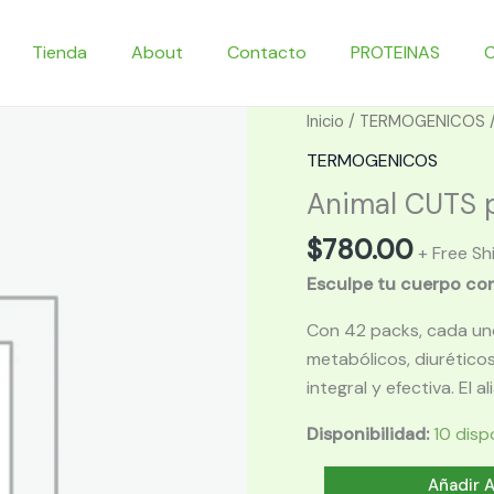
Tienda
About
Contacto
PROTEINAS
Inicio
/
TERMOGENICOS
/
TERMOGENICOS
Animal CUTS pa
$
780.00
+ Free Sh
Esculpe tu cuerpo con 
Con 42 packs, cada un
metabólicos, diurético
integral y efectiva. El a
Disponibilidad:
10 disp
Animal
Añadir A