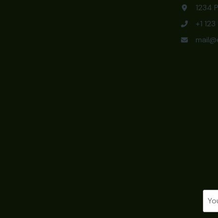
1234 P
+1 12
mail@