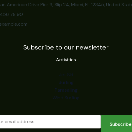
an American Drive Pier 9, Slip 24, Miami, FL 12345, United Stat
3 456 78 90
example.com
Subscribe to our newsletter
Activities
Jet Ski
Surfing
Parasailing
Wind Surfing
Subscribe