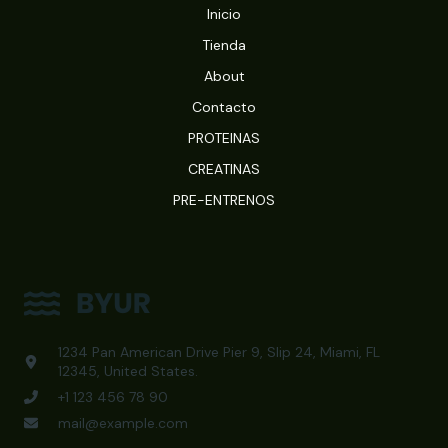
Inicio
Tienda
About
Contacto
PROTEINAS
CREATINAS
PRE-ENTRENOS
1234 Pan American Drive Pier 9, Slip 24, Miami, FL
12345, United States.
+1 123 456 78 90
mail@example.com