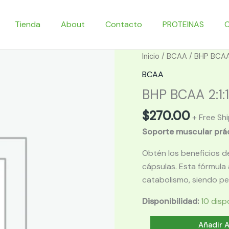
Tienda
About
Contacto
PROTEINAS
Inicio
/
BCAA
/ BHP BCAA 2
BCAA
BHP BCAA 2:1:1
$
270.00
+ Free Sh
Soporte muscular prác
Obtén los beneficios d
cápsulas. Esta fórmula 
catabolismo, siendo pe
Disponibilidad:
10 disp
BHP
Añadir A