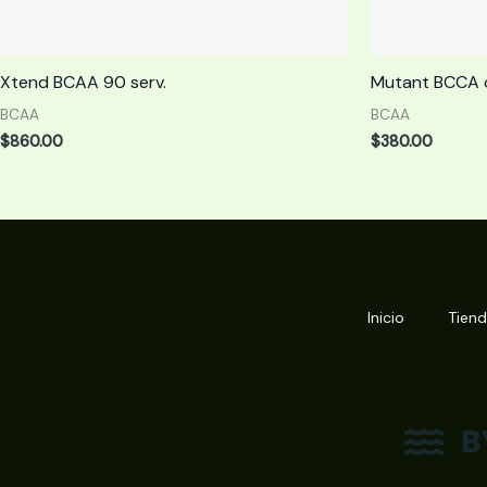
Xtend BCAA 90 serv.
Mutant BCCA c
BCAA
BCAA
$
860.00
$
380.00
Inicio
Tien