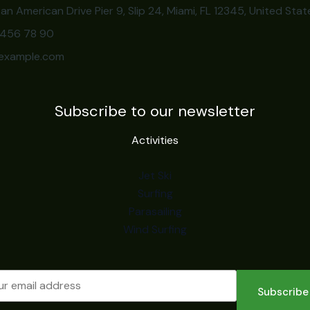
an American Drive Pier 9, Slip 24, Miami, FL 12345, United Stat
3 456 78 90
example.com
Subscribe to our newsletter
Activities
Jet Ski
Surfing
Parasailing
Wind Surfing
Subscribe