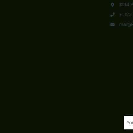
1234 P
+1 12
mail@