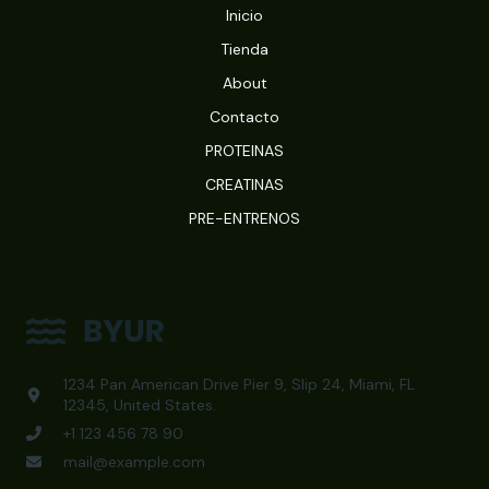
Inicio
Tienda
About
Contacto
PROTEINAS
CREATINAS
PRE-ENTRENOS
1234 Pan American Drive Pier 9, Slip 24, Miami, FL
12345, United States.
+1 123 456 78 90
mail@example.com