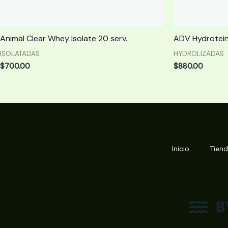
Animal Clear Whey Isolate 20 serv.
ADV Hydrotein
ISOLATADAS
HYDROLIZADAS
$
700.00
$
880.00
Inicio
Tien