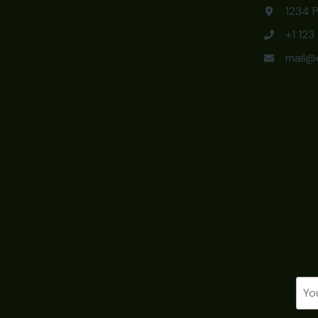
1234 P
+1 12
mail@