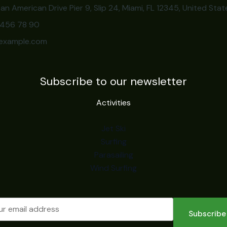
an American Drive Pier 9, Slip 24, Miami, FL 12345, United Stat
3 456 78 90
example.com
Subscribe to our newsletter
Activities
Jet Ski
Surfing
Parasailing
Wind Surfing
Subscribe