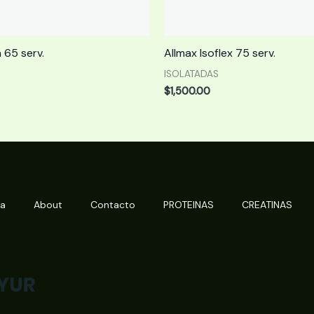
 65 serv.
Allmax Isoflex 75 serv.
ISOLATADAS
$
1,500.00
da
About
Contacto
PROTEINAS
CREATINAS