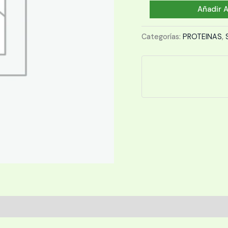
BUM
Añadir A
Raw
Whey
Categorías:
PROTEINAS
,
cantidad