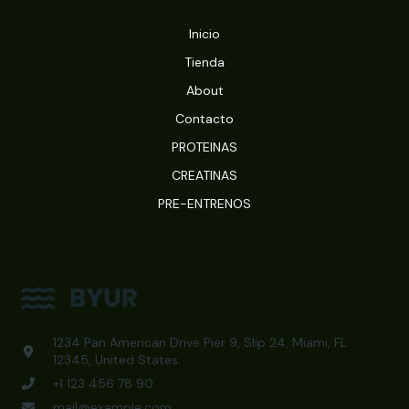
Inicio
Tienda
About
Contacto
PROTEINAS
CREATINAS
PRE-ENTRENOS
1234 Pan American Drive Pier 9, Slip 24, Miami, FL
12345, United States.
+1 123 456 78 90
mail@example.com