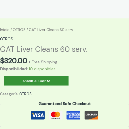
Inicio
/
OTROS
/ GAT Liver Cleans 60 serv.
OTROS
GAT Liver Cleans 60 serv.
$
320.00
+ Free Shipping
Disponibilidad:
10 disponibles
GAT
Añadir Al Carrito
Liver
Cleans
Categoría:
OTROS
60
Guaranteed Safe Checkout
serv.
cantidad