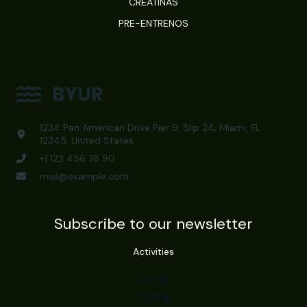
CREATINAS
PRE-ENTRENOS
1234 Pan American Drive Pier 9, Slip 24, Miami, FL
12345, United States.
+1 123 456 78 90
mail@example.com
Subscribe to our newsletter
Activities
Jet Ski
Surfing