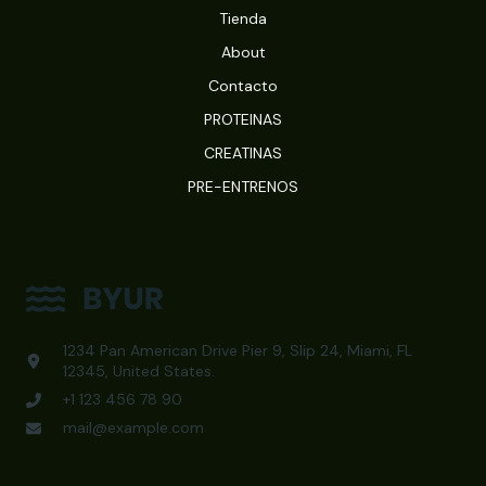
Tienda
About
Contacto
PROTEINAS
CREATINAS
PRE-ENTRENOS
1234 Pan American Drive Pier 9, Slip 24, Miami, FL
12345, United States.
+1 123 456 78 90
mail@example.com