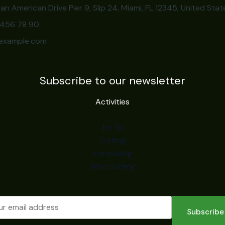
an American Drive Pier 9, Slip 24, Miami, FL 12345, United Stat
3 456 78 90
example.com
Subscribe to our newsletter
Activities
Jet Ski
Surfing
Parasailing
Wind Surfing
Subscribe