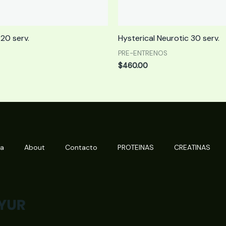
20 serv.
Hysterical Neurotic 30 serv.
PRE-ENTRENOS
$
460.00
da
About
Contacto
PROTEINAS
CREATINAS