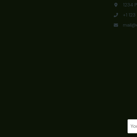
1234 P
+1 12
mail@