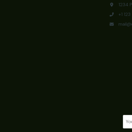
1234 P
+1 12
mail@