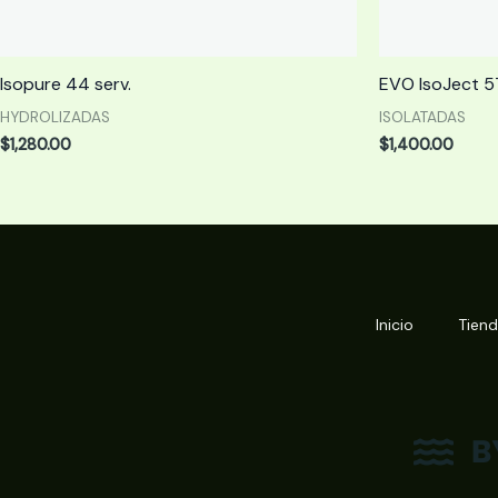
Isopure 44 serv.
EVO IsoJect 57
HYDROLIZADAS
ISOLATADAS
$
1,280.00
$
1,400.00
Inicio
Tien