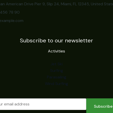
an American Drive Pier 9, Slip 24, Miami, FL 12345, United Stat
3 456 78 90
example.com
Subscribe to our newsletter
Activities
Jet Ski
Surfing
Parasailing
Wind Surfing
Subscribe