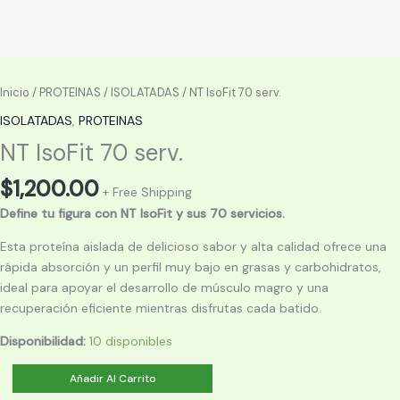
Inicio
/
PROTEINAS
/
ISOLATADAS
/ NT IsoFit 70 serv.
ISOLATADAS
,
PROTEINAS
NT IsoFit 70 serv.
$
1,200.00
+ Free Shipping
Define tu figura con NT IsoFit y sus 70 servicios.
Esta proteína aislada de delicioso sabor y alta calidad ofrece una
rápida absorción y un perfil muy bajo en grasas y carbohidratos,
ideal para apoyar el desarrollo de músculo magro y una
recuperación eficiente mientras disfrutas cada batido.
Disponibilidad:
10 disponibles
NT
Añadir Al Carrito
IsoFit