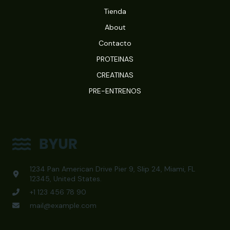
Tienda
About
Contacto
PROTEINAS
CREATINAS
PRE-ENTRENOS
1234 Pan American Drive Pier 9, Slip 24, Miami, FL
12345, United States.
+1 123 456 78 90
mail@example.com