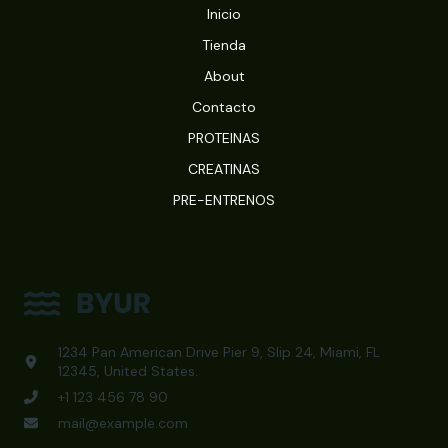
Inicio
Tienda
About
Contacto
PROTEINAS
CREATINAS
PRE-ENTRENOS
1234 Pan American Drive Pier 9, Slip 24, Miami, FL
12345, United States.
+1 123 456 78 90
mail@example.com