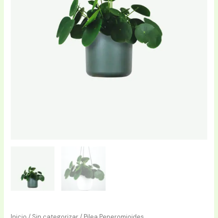
Inicio
/
Sin categorizar
/ Pilea Peperomioides