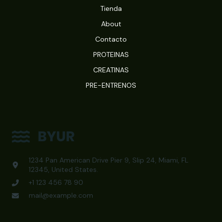
Tienda
About
Contacto
PROTEINAS
CREATINAS
PRE-ENTRENOS
1234 Pan American Drive Pier 9, Slip 24, Miami, FL
12345, United States.
+1 123 456 78 90
mail@example.com