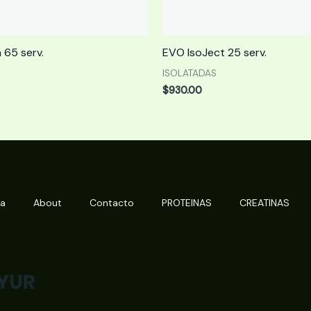
 65 serv.
EVO IsoJect 25 serv.
ISOLATADAS
$
930.00
da
About
Contacto
PROTEINAS
CREATINAS