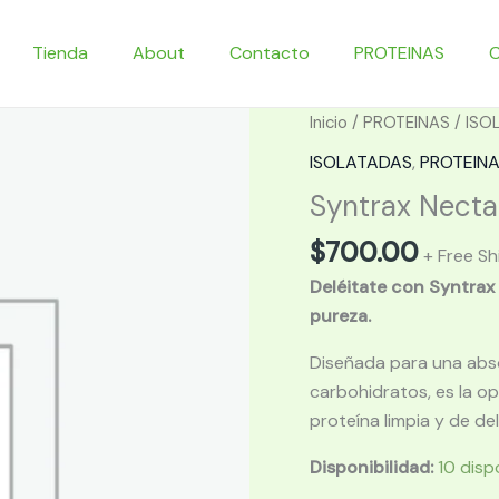
Tienda
About
Contacto
PROTEINAS
Inicio
/
PROTEINAS
/
ISO
ISOLATADAS
,
PROTEIN
Syntrax Nectar
$
700.00
+ Free Sh
Deléitate con Syntrax 
pureza.
Diseñada para una absor
carbohidratos, es la o
proteína limpia y de de
Disponibilidad:
10 disp