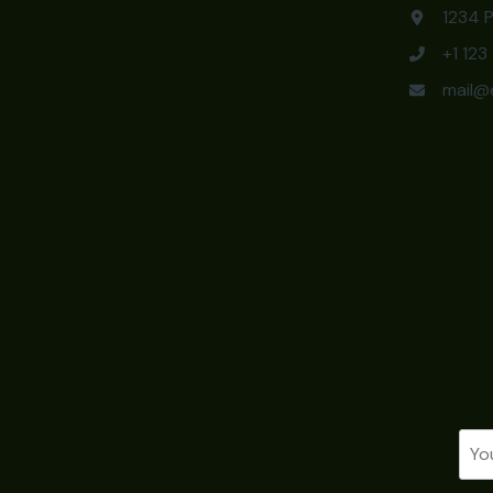
1234 P
+1 12
mail@