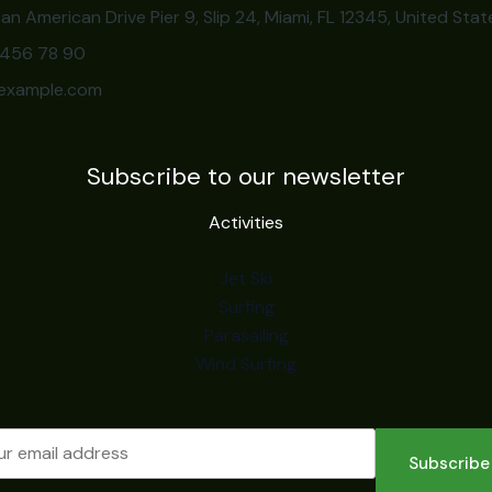
an American Drive Pier 9, Slip 24, Miami, FL 12345, United Stat
3 456 78 90
example.com
Subscribe to our newsletter
Activities
Jet Ski
Surfing
Parasailing
Wind Surfing
Subscribe