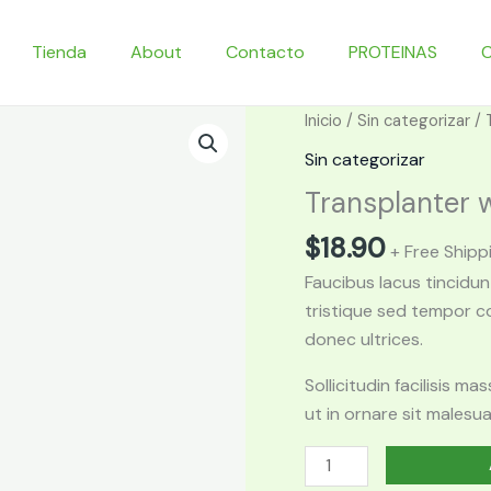
Tienda
About
Contacto
PROTEINAS
Inicio
/
Sin categorizar
/ 
Sin categorizar
Transplanter w
$
18.90
+ Free Shipp
Faucibus lacus tincidu
tristique sed tempor c
donec ultrices.
Sollicitudin facilisis 
ut in ornare sit malesu
Transplanter
with