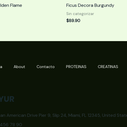
olden Flame
Ficus Decora Burgundy
Sin categorizar
$
89.90
da
About
Contacto
PROTEINAS
CREATINAS
an American Drive Pier 9, Slip 24, Miami, FL 12345, United Stat
3 456 78 90