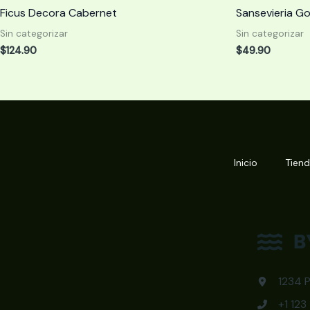
Ficus Decora Cabernet
Sansevieria G
Sin categorizar
Sin categorizar
$
124.90
$
49.90
Inicio
Tien
1234 P
+1 12