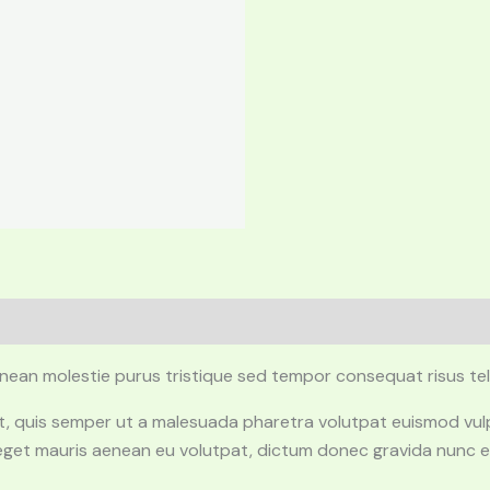
nean molestie purus tristique sed tempor consequat risus tel
elit, quis semper ut a malesuada pharetra volutpat euismod vu
eget mauris aenean eu volutpat, dictum donec gravida nunc eg