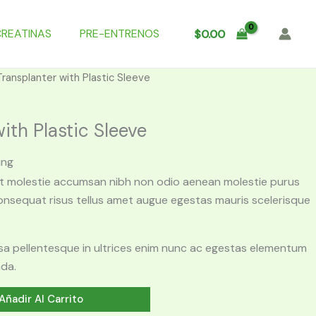
CREATINAS
PRE-ENTRENOS
$
0.00
Transplanter with Plastic Sleeve
ith Plastic Sleeve
ing
nt molestie accumsan nibh non odio aenean molestie purus
onsequat risus tellus amet augue egestas mauris scelerisque
massa pellentesque in ultrices enim nunc ac egestas elementum
ada.
Añadir Al Carrito