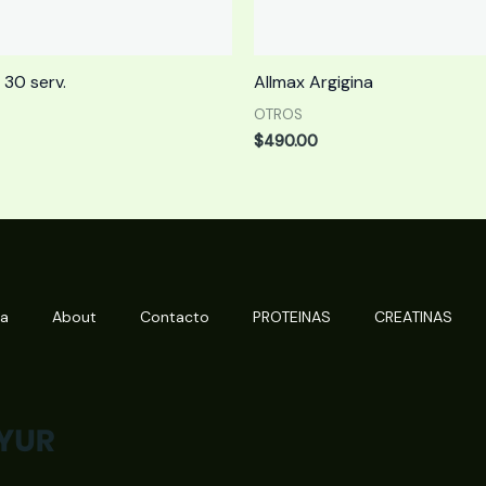
30 serv.
Allmax Argigina
OTROS
$
490.00
da
About
Contacto
PROTEINAS
CREATINAS