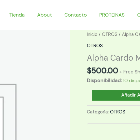
Tienda
About
Contacto
PROTEINAS
Inicio
/
OTROS
/ Alpha C
OTROS
Alpha Cardo M
$
500.00
+ Free S
Disponibilidad:
10 disp
Alpha
Añadir A
Cardo
Mariano
Categoría:
OTROS
60
caps.
cantidad