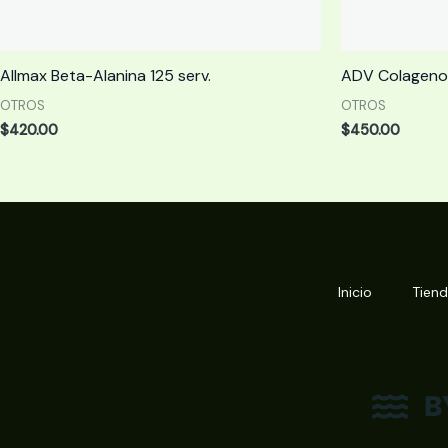
Allmax Beta-Alanina 125 serv.
ADV Colageno 
OTROS
OTROS
$
420.00
$
450.00
Inicio
Tien