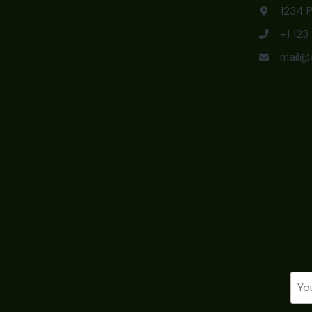
1234 P
+1 12
mail@