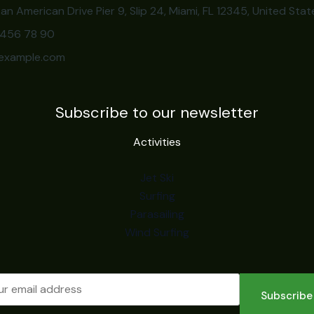
an American Drive Pier 9, Slip 24, Miami, FL 12345, United Stat
3 456 78 90
example.com
Subscribe to our newsletter
Activities
Jet Ski
Surfing
Parasailing
Wind Surfing
Subscribe