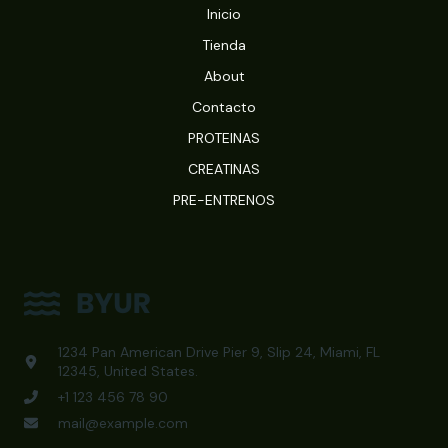
Inicio
Tienda
About
Contacto
PROTEINAS
CREATINAS
PRE-ENTRENOS
1234 Pan American Drive Pier 9, Slip 24, Miami, FL
12345, United States.
+1 123 456 78 90
mail@example.com