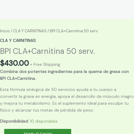
Inicio
/
CLA Y CARNITINAS
/ BPI CLA+Carnitina 50 serv.
CLA Y CARNITINAS
BPI CLA+Carnitina 50 serv.
$
430.00
+ Free Shipping
Combina dos potentes ingredientes para la quema de grasa con
BPI CLA+Carnitina.
Esta fórmula sinérgica de 50 servicios ayuda a tu cuerpo a
convertir la grasa en energía, apoya el desarrollo de músculo magro
y mejora tu metabolismo. Es el suplemento ideal para esculpir tu
físico y alcanzar tus metas de pérdida de peso.
Disponibilidad:
10 disponibles
BPI
Añadir Al Carrito