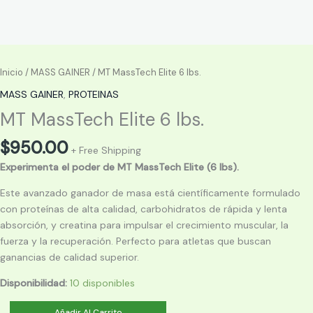
Inicio
/
MASS GAINER
/ MT MassTech Elite 6 lbs.
MASS GAINER
,
PROTEINAS
MT MassTech Elite 6 lbs.
$
950.00
+ Free Shipping
Experimenta el poder de MT MassTech Elite (6 lbs).
Este avanzado ganador de masa está científicamente formulado
con proteínas de alta calidad, carbohidratos de rápida y lenta
absorción, y creatina para impulsar el crecimiento muscular, la
fuerza y la recuperación. Perfecto para atletas que buscan
ganancias de calidad superior.
Disponibilidad:
10 disponibles
MT
Añadir Al Carrito