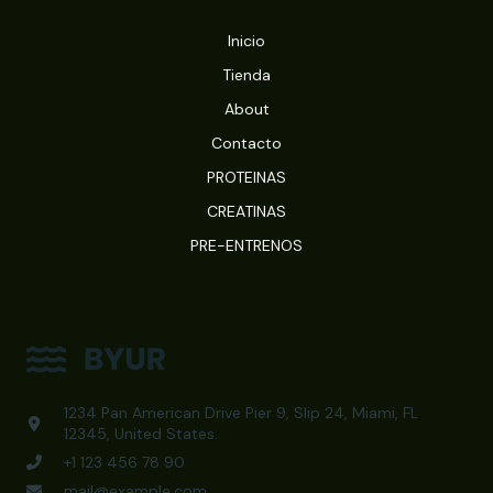
Inicio
Tienda
About
Contacto
PROTEINAS
CREATINAS
PRE-ENTRENOS
1234 Pan American Drive Pier 9, Slip 24, Miami, FL
12345, United States.
+1 123 456 78 90
mail@example.com