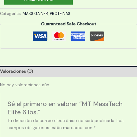
MassTech
Elite
Categorías:
MASS GAINER
,
PROTEINAS
6
Guaranteed Safe Checkout
lbs.
cantidad
Valoraciones (0)
No hay valoraciones aún.
Sé el primero en valorar “MT MassTech
Elite 6 lbs.”
Tu dirección de correo electrónico no será publicada.
Los
campos obligatorios están marcados con
*